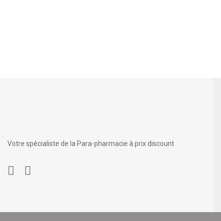
Votre spécialiste de la Para-pharmacie à prix discount
© 2025 Une création
Du côté Web
.