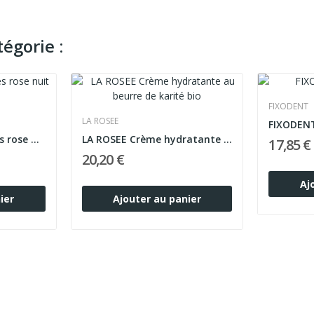
égorie :
FIXODENT
LA ROSEE
FIXODENT
Lovren – Crayon lèvres rose nuit LP2
LA ROSEE Crème hydratante au beurre de karité bio
17,85 €
20,20 €
Aj
ier
Ajouter au panier