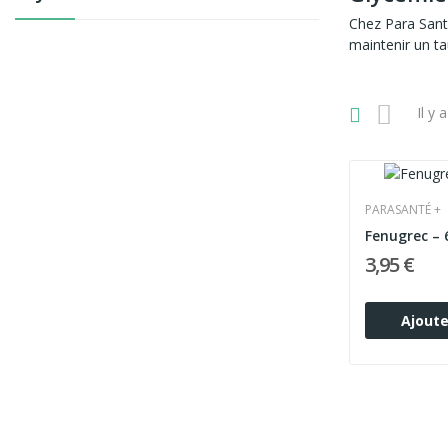
Chez Para Sant
maintenir un ta
Il y 
PARASANTÉ +
Fenugrec – 
3,95 €
Ajoute