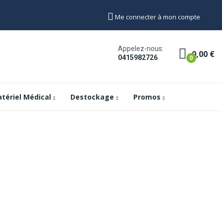
Me connecter à mon compte
Appelez-nous:
0,00 €
0
0415982726
tériel Médical
Destockage
Promos