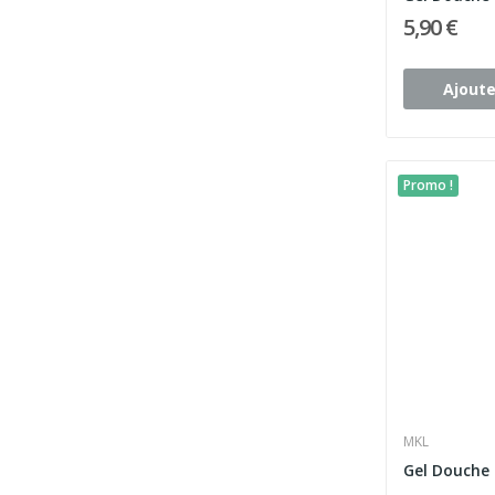
5,90 €
Ajoute
Promo !
MKL