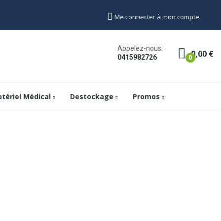
Me connecter à mon compte
Appelez-nous:
0,00 €
0
0415982726
tériel Médical
Destockage
Promos