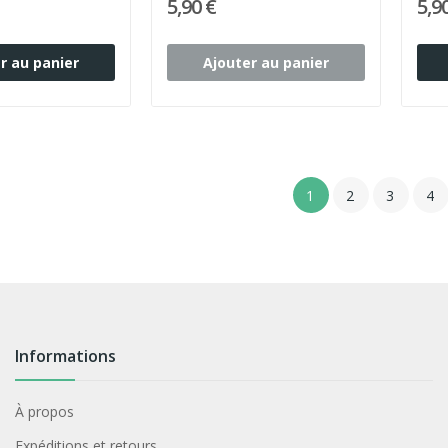
5,90 €
5,9
r au panier
Ajouter au panier
1
2
3
4
Informations
À propos
Expéditions et retours