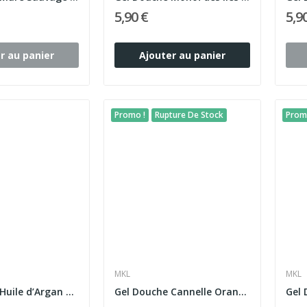
5,90 €
5,9
r au panier
Ajouter au panier
Promo !
Rupture De Stock
Prom
MKL
MKL
Gel Douche Huile d’Argan Bio du Maroc 1L – MKL
Gel Douche Cannelle Orange Édition Limitée 1L –...