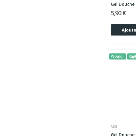
5,90 €
Ajoute
Promo !
Rup
MKL