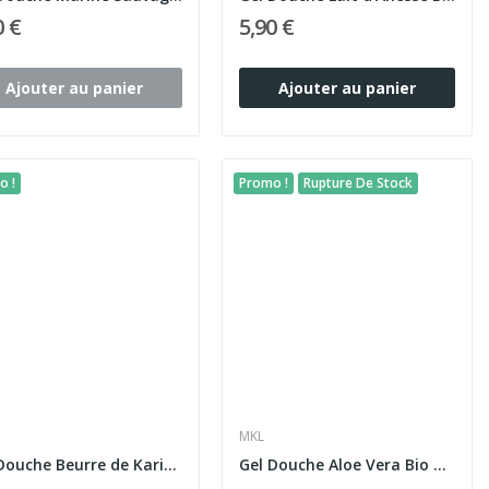
0 €
5,90 €
Ajouter au panier
Ajouter au panier
o !
Promo !
Rupture De Stock
MKL
Gel Douche Beurre de Karité d’Afrique 1L – MKL
Gel Douche Aloe Vera Bio du Mexique 1L – MKL