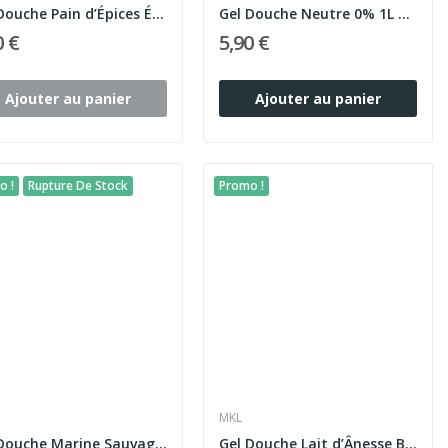
Gel Douche Pain d’Épices Édition Limitée 1L – MKL
Gel Douche Neutre 0% 1L – MKL
0 €
5,90 €
Ajouter au panier
Ajouter au panier
o !
Rupture De Stock
Promo !
MKL
Gel Douche Marine Sauvage 1L – Homme – MKL
Gel Douche Lait d’Ânesse Bio des Pyrénées 1L – MKL