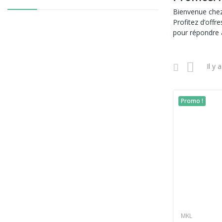
Bienvenue chez
Profitez d’offr
pour répondre à
Il y 
Promo !
MKL