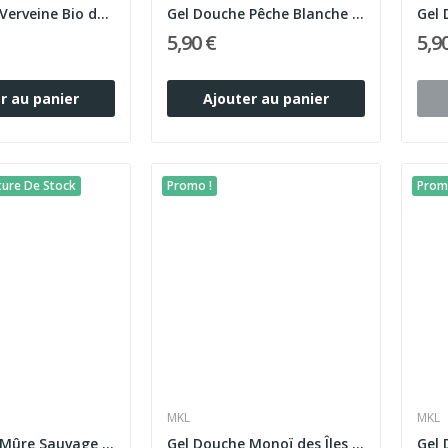
Gel Douche Verveine Bio de Provence 1L – MKL
Gel Douche Pêche Blanche Bio de Provence 1L – MKL
5,90 €
5,9
r au panier
Ajouter au panier
ture De Stock
Promo !
Prom
MKL
MKL
Gel Douche Mûre Sauvage Édition Limitée 1L – MKL
Gel Douche Monoï des Îles 1L – MKL