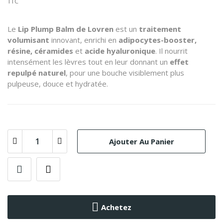
TTC
Le
Lip Plump Balm de Lovren
est un
traitement
volumisant
innovant, enrichi en
adipocytes-booster,
résine, céramides
et
acide hyaluronique
. Il nourrit
intensément les lèvres tout en leur donnant un
effet
repulpé naturel
, pour une bouche visiblement plus
pulpeuse, douce et hydratée.
Ajouter Au Panier
Achetez