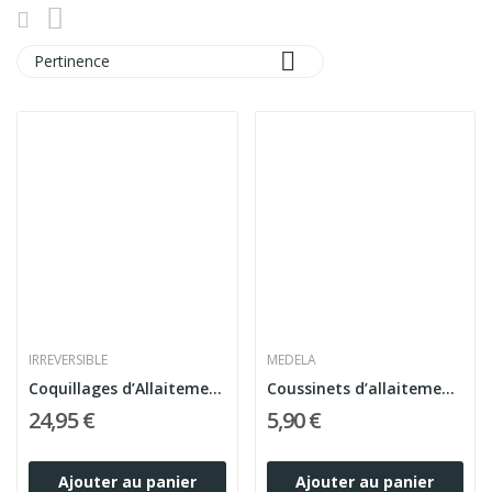

Pertinence
IRREVERSIBLE
MEDELA
Coquillages d’Allaitement – Soulagement Naturel...
Coussinets d’allaitement ultra-respirants...
24,95 €
5,90 €
Ajouter au panier
Ajouter au panier