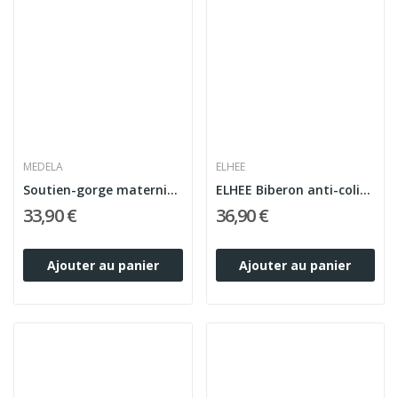
MEDELA
ELHEE
Soutien-gorge maternité & allaitement Medela...
ELHEE Biberon anti-colique en silicone médical...
33,90 €
36,90 €
Ajouter au panier
Ajouter au panier