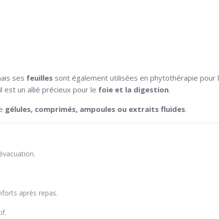
mais ses
feuilles
sont également utilisées en phytothérapie pour 
l est un allié précieux pour le
foie et la digestion
.
de
gélules, comprimés, ampoules ou extraits fluides
.
 évacuation.
nforts après repas.
if.