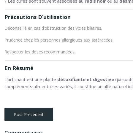
? Les cures sont souvent associées au
radis noir
ou au
desm
Précautions D’utilisation
Déconseillé en cas d’obstruction des voies biliaires.
Prudence chez les personnes allergiques aux astéracées.
Respecter les doses recommandées.
En Résumé
L’artichaut est une plante
détoxifiante et digestive
qui souti
compléments alimentaires variés, il constitue un allié naturel 
Post Précédent
Commentaires