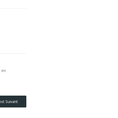
e en
st Suivant